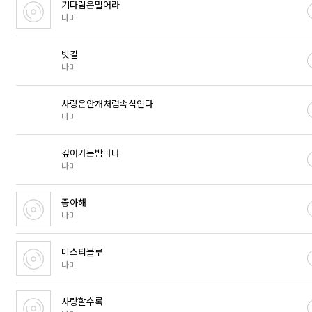
기다림은멀어라
나미
빗길
나미
사랑은안개처럼속삭인다
나미
깊어가는밤마다
나미
좋아해
나미
미스티블루
나미
사랑할수록