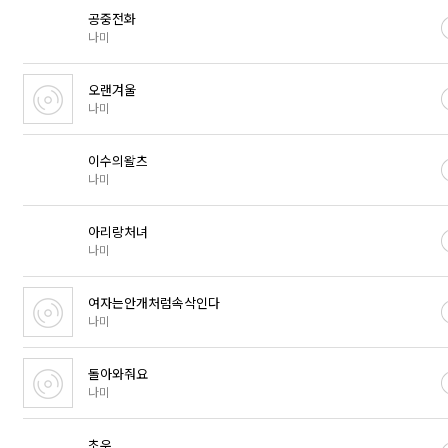
공중전화
나미
오랜겨울
나미
이수의왈츠
나미
아리랑처녀
나미
여자는안개처럼속삭인다
나미
돌아와줘요
나미
초우