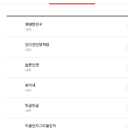
영원한친구
나미
인디안인형처럼
나미
슬픈인연
나미
보이네
나미
빙글빙글
나미
미움인지그리움인지