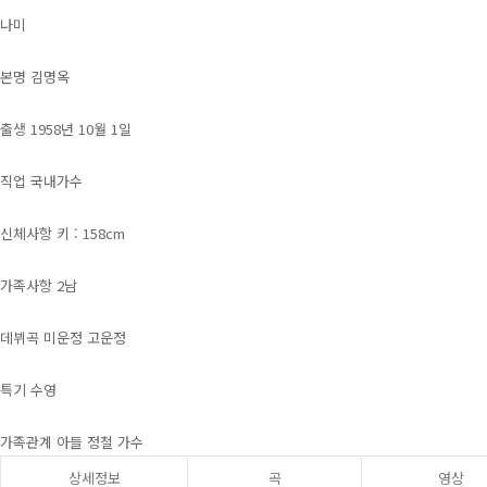
나미
본명 김명옥
출생 1958년 10월 1일
직업 국내가수
신체사항 키 : 158cm
가족사항 2남
데뷔곡 미운정 고운정
특기 수영
가족관계 아들 정철 가수
상세정보
곡
영상