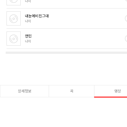
나미
내눈에비친그대
나미
연민
나미
상세정보
곡
영상