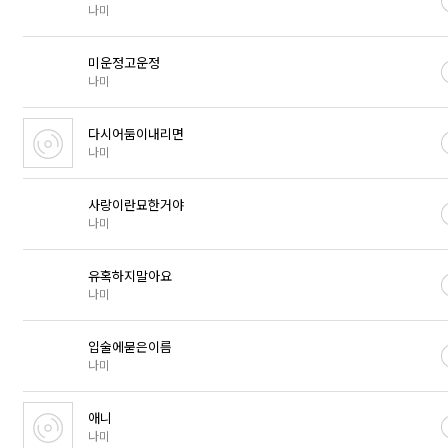
나미
미운정고운정
나미
다시어둠이내리면
나미
사랑이란묘한거야
나미
유혹하지말아요
나미
입술에묻은이름
나미
애니
나미