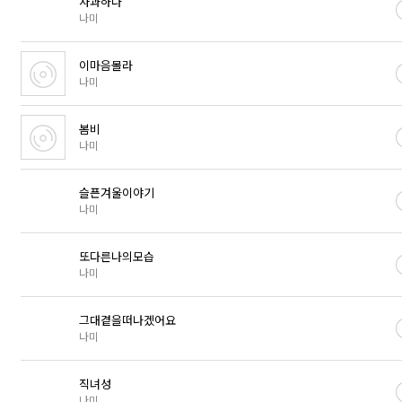
사과하나
나미
이마음몰라
나미
봄비
나미
슬픈겨울이야기
나미
또다른나의모습
나미
그대곁을떠나겠어요
나미
직녀성
나미