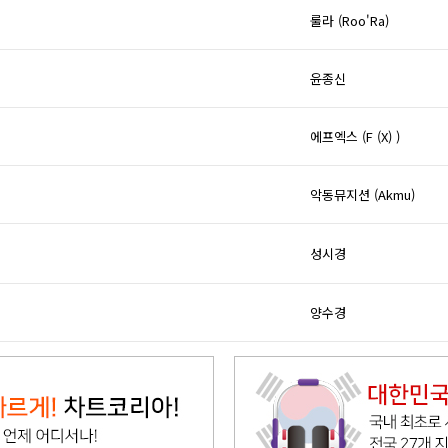
룰라 (Roo'Ra)
윤종신
에프엑스 (F (X) )
악동뮤지션 (Akmu)
성시경
양수경