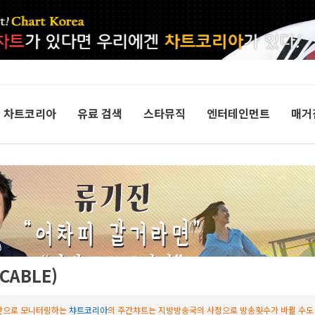
차트코리아
유료 검색
스타뮤직
엔터테인먼트
매거
CABLE)
간으로 모니터링하는
챠트코리아
의 주간챠트는 지방방송국의 사정으로 방송횟수가 바뀔 수도