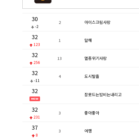
30
2
아이스크림사랑
-2
32
1
말해
123
32
13
멸종위기사랑
256
32
4
도시탈출
-11
32
잠못드는밤비는내리고
32
3
좋아좋아
231
37
3
여행
8