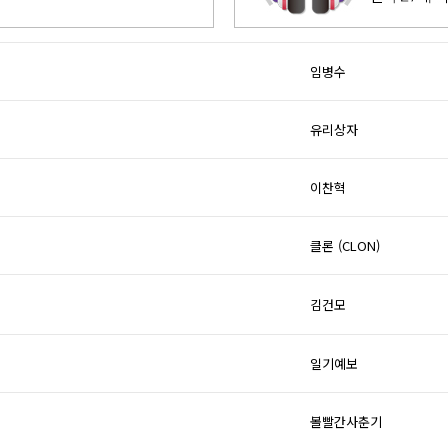
임병수
유리상자
이찬혁
클론 (CLON)
김건모
일기예보
볼빨간사춘기