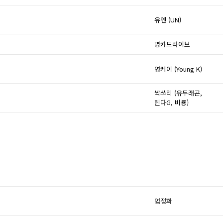
유엔 (UN)
명카드라이브
영케이 (Young K)
싹쓰리 (유두래곤,
린다G, 비룡)
엄정화