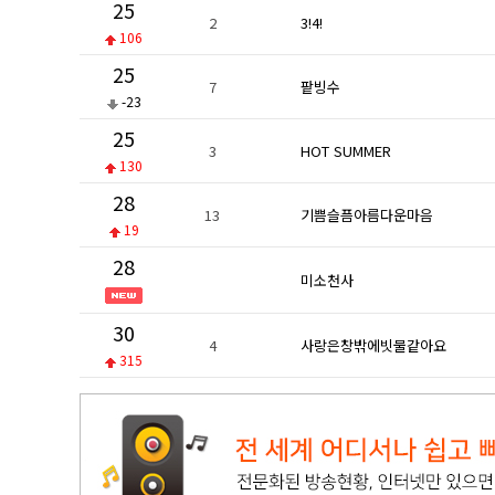
25
2
3!4!
106
25
7
팥빙수
-23
25
3
HOT SUMMER
130
28
13
기쁨슬픔아름다운마음
19
28
미소천사
30
4
사랑은창밖에빗물같아요
315