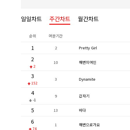
일일차트
주간차트
월간차트
순위
머문기간
1
2
Pretty Girl
2
10
해변의여인
2
3
3
Dynamite
152
4
9
갑자기
-1
5
13
바다
6
1
해변으로가요
74