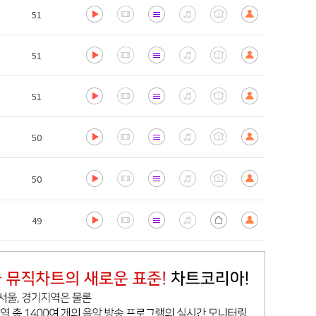
51
51
51
50
50
49