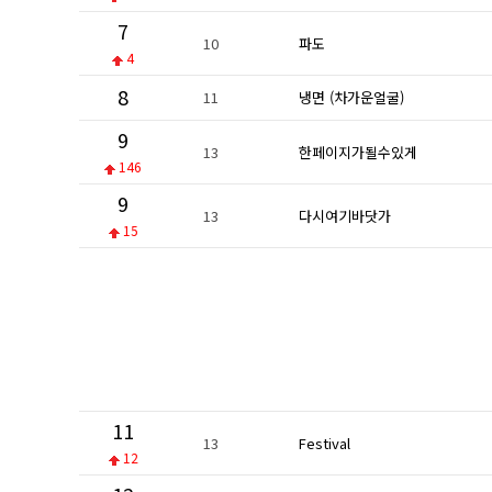
7
10
파도
4
8
11
냉면 (차가운얼굴)
9
13
한페이지가될수있게
146
9
13
다시여기바닷가
15
11
13
Festival
12