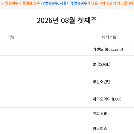
※ 방송횟수가 동일할 경우
TV방송횟수, 서울지역 방송횟수
가 많은 곡이 상위에 랭크됩니다
2026년 08월 첫째주
곡명
아티스트
리센느 (Rescene)
쿨 (COOL)
방탄소년단
아이오아이 (I.O.I)
유피 (UP)
키보이스