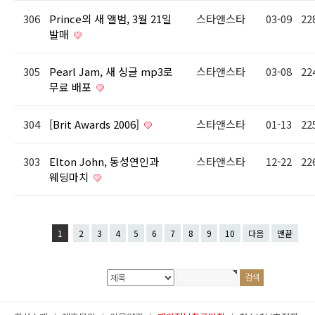
306
Prince의 새 앨범, 3월 21일
스타앤스타
03-09
22
발매
305
Pearl Jam, 새 싱글 mp3로
스타앤스타
03-08
22
무료 배포
304
[Brit Awards 2006]
스타앤스타
01-13
22
303
Elton John, 동성연인과
스타앤스타
12-22
22
웨딩마치
1
2
3
4
5
6
7
8
9
10
다음
맨끝