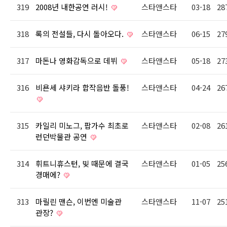
319
2008년 내한공연 러시!
스타앤스타
03-18
28
318
록의 전설들, 다시 돌아오다.
스타앤스타
06-15
27
317
마돈나 영화감독으로 데뷔
스타앤스타
05-18
27
316
비욘세 샤키라 합작음반 돌풍!
스타앤스타
04-24
26
315
카일리 미노그, 팝가수 최초로
스타앤스타
02-08
26
런던박물관 공연
314
휘트니휴스턴, 빚 때문에 결국
스타앤스타
01-05
25
경매에?
313
마릴린 맨슨, 이번엔 미술관
스타앤스타
11-07
25
관장?