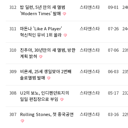
312
밥 딜런, 5년 만의 새 앨범
스타앤스타
09-01
24
'Modern Times' 발매
311
마돈나 'Like A Player'
스타앤스타
07-26
24
혁신적인 뮤비 1위 올라
310
진추아, 30년만의 새 앨범, 방한
스타앤스타
07-06
23
계획 밝혀
309
비욘세, 25세 생일맞아 2번째
스타앤스타
06-03
23
솔로앨범 발매
308
U2의 보노, 인디펜던트지의
스타앤스타
05-17
23
일일 편집장으로 부임
307
Rolling Stones, 첫 중국공연
스타앤스타
03-16
22