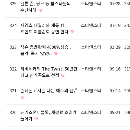
325
엘튼 죤, 핑크 등 팝스타들의
스타앤스타
07-28
35
수난시대
324
제임스 테일러와 캐롤 킹,
스타앤스타
07-19
34
조인트 여름순회 공연 한다
323
잭슨 음반판매 4000%상승..
스타앤스타
01-29
32
음악, 죽지 않았다
322
처비체커의 The Twist, 50년간
스타앤스타
09-16
31
최고 인기곡으로 선정
321
존레논 \"사실 나는 예수의 팬\"
스타앤스타
07-14
30
320
뉴키즈온더블록, 재결합 초읽기
스타앤스타
05-21
29
들어가