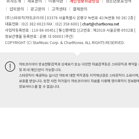
회사소개
제휴문의
이용약관
개인정보취급방침
청소년보호정책
섭외문의
광고문의
고객센터
결제문의
(주)스타뮤직(차트코리아)
|
03376 서울특별시 은평구 녹번로 41(녹번동 98-26) 2층
|
대표전화 : (02) 382-0023
FAX : (02) 358-6001
|
chart@chartkorea.net
사업자등록번호 : 110-86-00451
|
통신판매업 신고번호 : 제2018-서울은평-0932호
|
정보간행물 등록번호 : 은평. 다 00003 (주간)
COPYRIGHT (C) StarMusic Corp. & ChartKorea. ALL RIGHTS RESERVED.
차트코리아의 방송현황검색과 상세보기 또는 다양한 자료검색등은 스타뮤직과 계약을 
및 회사(개인)만이 가능합니다.
스타뮤직이 제공하는 실시간 챠트에 대한 저작권등 지적재산권은 스타뮤직의 소유이며,
보호를 받습니다. 또한 사전 허가없이 차트코리아의 자료를 이용해 영리목적의 정보판매
정보서비스를 할 수 없습니다.