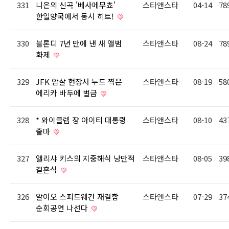
331
니은의 신곡 '베사메무쵸'
스타앤스타
04-14
78
한일양국에서 동시 히트!
330
블론디 7년 만에 낸 새 앨범
스타앤스타
08-24
78
화제
329
JFK 암살 현장서 누드 찍은
스타앤스타
08-19
58
에리카 바두에 벌금
328
* 와이클렙 쟝 아이티 대통령
스타앤스타
08-10
43
출마
327
앨리샤 키스의 지중해식 낭만적
스타앤스타
08-05
39
결혼식
326
알이오 스피드웨건 재결합
스타앤스타
07-29
37
순회공연 나선다